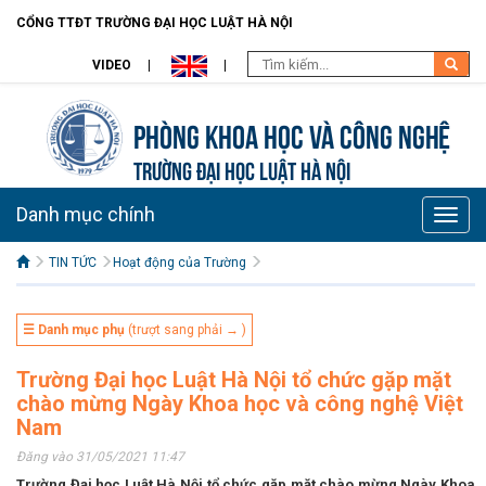
CỔNG TTĐT TRƯỜNG ĐẠI HỌC LUẬT HÀ NỘI
VIDEO
Phòng Khoa học và Công nghệ
TRƯỜNG ĐẠI HỌC LUẬT HÀ NỘI
Danh mục chính
Toggle
naviga
TIN TỨC
Hoạt động của Trường
☰ Danh mục phụ
(trượt sang phải → )
Trường Đại học Luật Hà Nội tổ chức gặp mặt
chào mừng Ngày Khoa học và công nghệ Việt
Nam
Đăng vào 31/05/2021 11:47
Trường Đại học Luật Hà Nội tổ chức gặp mặt chào mừng Ngày Khoa